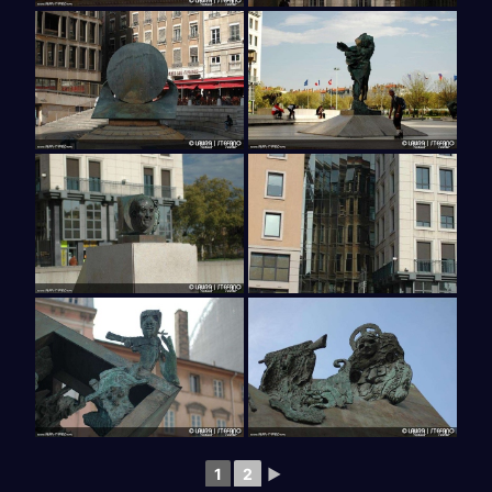
1
2
►