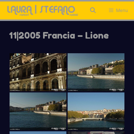
Vai
al
Menu
contenuto
11|2005 Francia – Lione